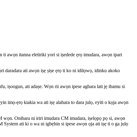
i awọn itanna eletiriki yori si iṣedede ẹrọ imudara, awọn ipari
ri daradara ati awọn iṣẹ ṣiṣe ẹrọ ti ko ni idilọwọ, idinku akoko
u, iṣoogun, ati adaṣe. Wọn rii awọn ipese agbara lati jẹ ibamu si
in imọ-ẹrọ kiakia wa ati iṣẹ alabara to dara julọ, eyiti o kọja awọn
M wọn. Onibara ni iriri imudara CM imudara, iṣelọpọ pọ si, awọn
M System ati ki o wa ni igbẹhin si ipese awọn ọja ati iṣẹ ti o ga julọ