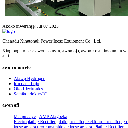
Akoko ifiweranṣẹ: Jul-07-2023
Chengdu Xingtongli Power Ipese Equipment Co., Ltd.
Xingtongli n pese awọn solusan, awọn ọja, awọn iṣẹ ati imotuntun wakọ
aini.
awọn ohun elo
Alawọ Hydrogen
Irin dada Itoju
Ọkọ Electronics
Semikondokito/IC
awọn afi
Maapu aaye
-
AMP Alagbeka
Electroplating Rectifier
,
plating rectifier, elekitiropu rectifier, 
ipese agbara programamble dc ipese agbara
,
Plating Rectifier
,