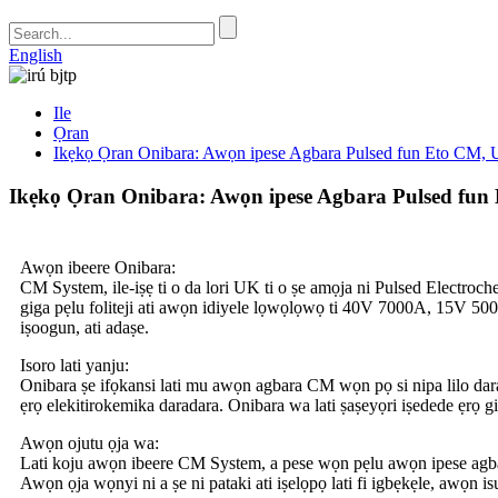
English
Ile
Ọran
Ikẹkọ Ọran Onibara: Awọn ipese Agbara Pulsed fun Eto CM,
Ikẹkọ Ọran Onibara: Awọn ipese Agbara Pulsed fu
Awọn ibeere Onibara:
CM System, ile-iṣẹ ti o da lori UK ti o ṣe amọja ni Pulsed Electro
giga pẹlu foliteji ati awọn idiyele lọwọlọwọ ti 40V 7000A, 15V 50
iṣoogun, ati adaṣe.
Isoro lati yanju:
Onibara ṣe ifọkansi lati mu awọn agbara CM wọn pọ si nipa lilo darada
ẹrọ elekitirokemika daradara. Onibara wa lati ṣaṣeyọri iṣedede ẹrọ g
Awọn ojutu ọja wa:
Lati koju awọn ibeere CM System, a pese wọn pẹlu awọn ipese agba
Awọn ọja wọnyi ni a ṣe ni pataki ati iṣelọpọ lati fi igbẹkẹle, awọn i