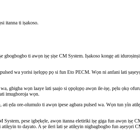
si itanna ti iṣakoso.
.
e gbogbogbo ti awọn iṣẹ ṣiṣe CM System. Iṣakoso kongẹ ati iduroṣinṣin t
ra pulsed wa yorisi iṣelọpọ pọ si fun Eto PECM. Wọn ni anfani lati ṣaṣeyọ
a, gbigba wọn laaye lati ṣaajo si ọpọlọpọ awọn ile-iṣẹ, pẹlu ọkọ ofuruf
 ati imugboroja wọn.
, ati ẹda ore-olumulo ti awọn ipese agbara pulsed wa. Wọn tun yìn atilẹy
 System, pese igbẹkẹle, awọn itanna eletiriki iṣẹ giga fun awọn iṣẹ C
 atilẹyin to dayato. A ṣe ileri lati ṣe atilẹyin nigbagbogbo fun aṣeyọri C