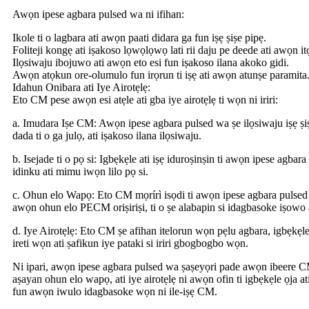
Awọn ipese agbara pulsed wa ni ifihan:
Ikole ti o lagbara ati awọn paati didara ga fun iṣẹ ṣiṣe pipẹ.
Foliteji kongẹ ati iṣakoso lọwọlọwọ lati rii daju pe deede ati awọn itọ
Ilọsiwaju ibojuwo ati awọn eto esi fun iṣakoso ilana akoko gidi.
Awọn atọkun ore-olumulo fun irọrun ti iṣẹ ati awọn atunṣe paramita
Idahun Onibara ati Iye Airotẹlẹ:
Eto CM pese awọn esi atẹle ati gba iye airotẹlẹ ti wọn ni iriri:
a. Imudara Iṣe CM: Awọn ipese agbara pulsed wa ṣe ilọsiwaju iṣẹ ṣiṣ
dada ti o ga julọ, ati iṣakoso ilana ilọsiwaju.
b. Isejade ti o pọ si: Igbẹkẹle ati iṣẹ iduroṣinṣin ti awọn ipese agba
idinku ati mimu iwọn lilo pọ si.
c. Ohun elo Wapọ: Eto CM mọrírì isọdi ti awọn ipese agbara pulsed w
awọn ohun elo PECM oriṣiriṣi, ti o ṣe alabapin si idagbasoke iṣowo
d. Iye Airotẹlẹ: Eto CM ṣe afihan itelorun wọn pẹlu agbara, igbẹkẹle
ireti wọn ati ṣafikun iye pataki si iriri gbogbogbo wọn.
Ni ipari, awọn ipese agbara pulsed wa ṣaṣeyọri pade awọn ibeere CM
aṣayan ohun elo wapọ, ati iye airotẹlẹ ni awọn ofin ti igbẹkẹle ọja ati
fun awọn iwulo idagbasoke wọn ni ile-iṣẹ CM.