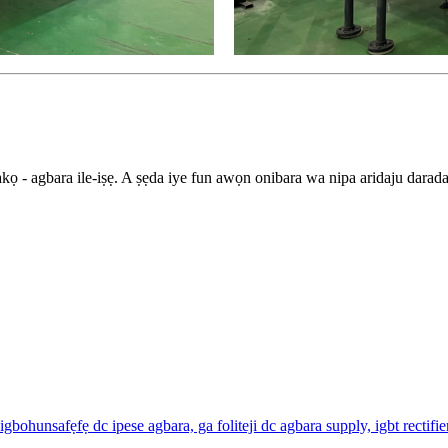
 - agbara ile-iṣẹ. A ṣẹda iye fun awọn onibara wa nipa aridaju daradar
ga igbohunsafẹfẹ dc ipese agbara, ga foliteji dc agbara supply, igbt rectifie