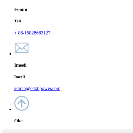
Foonu
Tẹli
+ 86-15828663127
Imeeli
Imeeli
admin@cdxtlpower.com
Oke