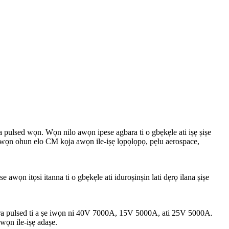
 pulsed wọn. Wọn nilo awọn ipese agbara ti o gbẹkẹle ati iṣẹ ṣiṣe
awọn ohun elo CM kọja awọn ile-iṣẹ lọpọlọpọ, pẹlu aerospace,
wọn itọsi itanna ti o gbẹkẹle ati iduroṣinṣin lati dẹrọ ilana ṣiṣe
ara pulsed ti a ṣe iwọn ni 40V 7000A, 15V 5000A, ati 25V 5000A.
wọn ile-iṣẹ adaṣe.