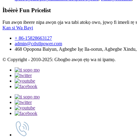
Ìbéèrè Fun Pricelist
Fun awọn ibeere nipa awọn ọja wa tabi atokọ owo, jọwọ fi imeeli rẹ si
Kan si Wa Bayi
+ 86-15828663127
admin@cdxtlpower.com
468 Opopona Baiyun, Agbegbe Iṣẹ Ila-oorun, Agbegbe Xindu,
© Copyright - 2010-2025: Gbogbo awọn ẹtọ wa ni ipamọ.