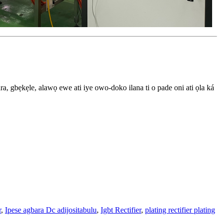
a, gbẹkẹle, alawọ ewe ati iye owo-doko ilana ti o pade oni ati ọla ká
r
,
Ipese agbara Dc adijositabulu
,
Igbt Rectifier
,
plating rectifier plating