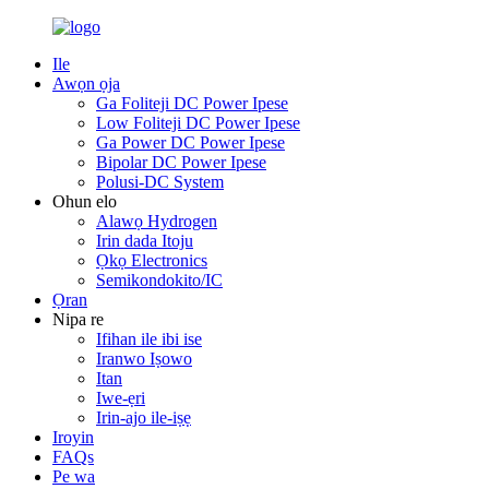
Ile
Awọn ọja
Ga Foliteji DC Power Ipese
Low Foliteji DC Power Ipese
Ga Power DC Power Ipese
Bipolar DC Power Ipese
Polusi-DC System
Ohun elo
Alawọ Hydrogen
Irin dada Itoju
Ọkọ Electronics
Semikondokito/IC
Ọran
Nipa re
Ifihan ile ibi ise
Iranwo Iṣowo
Itan
Iwe-ẹri
Irin-ajo ile-iṣẹ
Iroyin
FAQs
Pe wa