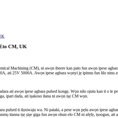
 UK
n Eto CM, UK
chemical Machining (CM), ni awọn ibeere kan pato fun awọn ipese agbara
00A, ati 25V 5000A. Awọn ipese agbara wọnyi jẹ ipinnu fun lilo ninu 
ra ati awọn ipese agbara pulsed kongẹ. Wọn nilo ojutu kan ti o le pese a
iga, ipari dada, ati iṣakoso ilana ni awọn iṣẹ CM wọn.
ra pulsed ti ilọsiwaju wa. Ni pataki, a pese wọn pẹlu awọn ipese agb
sunmọ itanna iṣẹ ṣiṣe giga fun awọn ohun elo CM ni afẹfẹ, iṣoogun, ati a